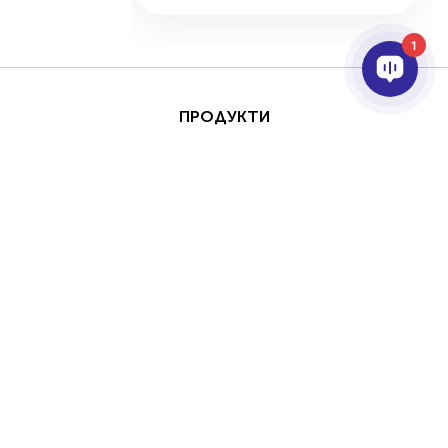
1
ПРОДУКТИ
AI & ANALYTICS
ИНТЕГРИРАНЕ
ПОДДРЪЖКА
ПАРТНЬОРИ
КОМПАНИЯТА
This site is protected by
Авторски права
reCAPTCHA and the
(Copyright) © 2026 AxxonSoft.
Google
Privacy Policy
Всички права запазени.
and
Terms of Service
Политика за поверителност
Срок
apply.