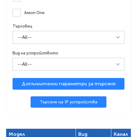
Axxon One
Търговец
Вид на устройството
Допълнителни параметри за търсене
Канал
Търсене на IP устройства
Брой на потоците
Модел
Вид
Канал