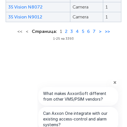
3S Vision N8072
Camera
1
3S Vision N9012
Camera
1
<<
<
Страница:
1
2
3
4
5
6
7
>
>>
1-25 на 3393