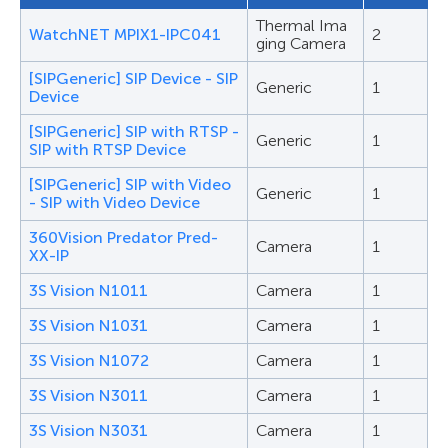
Thermal Ima
WatchNET MPIX1-IPC041
2
ging Camera
Микрофон
Говорител
[SIPGeneric] SIP Device - SIP
Сензор
Реле
Generic
1
Device
Видео кодек
[SIPGeneric] SIP with RTSP -
Generic
1
SIP with RTSP Device
H.264
H.265
[SIPGeneric] SIP with Video
Generic
1
- SIP with Video Device
MJPEG
MPEG
360Vision Predator Pred-
Camera
1
Аналитика
Вграден тракер
XX-IP
Периферийна
3S Vision N1011
Camera
1
Мултикаст
(edge) памет
3S Vision N1031
Camera
1
3S Vision N1072
Camera
1
3S Vision N3011
Camera
1
3S Vision N3031
Camera
1