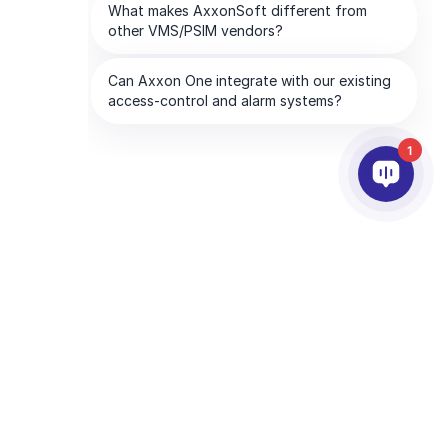
1
АРТНЬОРИ
КОМПАНИЯТА
слуги за партньори
About AxxonSoft
окация на Партньор
Свържете се с Нас
ecome a Partner
Чуждестранни Офиси
ехнологични партньори