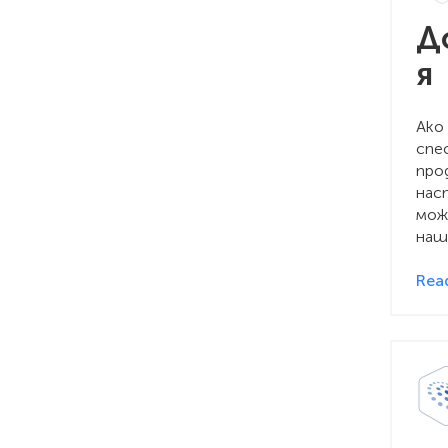
Д
я
Ако
спе
про
нас
мож
наш
Rea