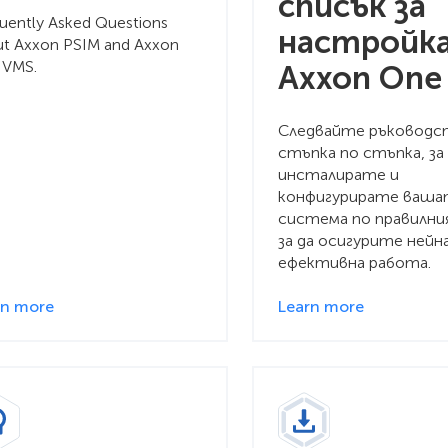
списък за
uently Asked Questions
настройка
ut Axxon PSIM and Axxon
 VMS.
Axxon One
Следвайте ръковод
стъпка по стъпка, за
инсталирате и
конфигурирате ваша
система по правилния
за да осигурите нейн
ефективна работа.
rn more
Learn more