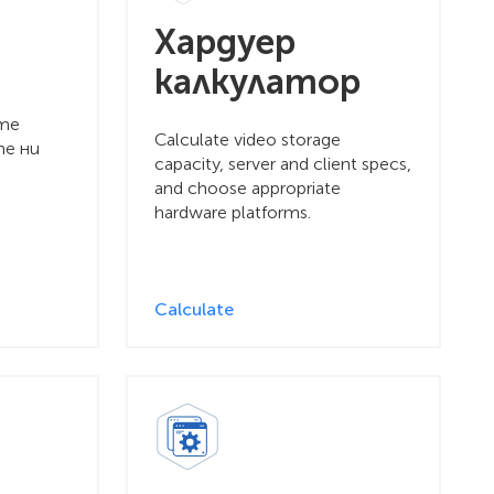
Хардуер
калкулатор
е
ите
Calculate video storage
те ни
capacity, server and client specs,
and choose appropriate
hardware platforms.
Calculate