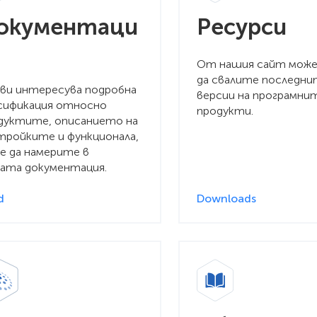
окументаци
Ресурси
От нашия сайт мож
да свалите последн
 ви интересува подробна
версии на програмни
сификация относно
продукти.
дуктите, описанието на
тройките и функционала,
е да намерите в
ата документация.
d
Downloads