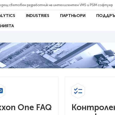
одещ световен разработчик на интелигентен VMS и PSIM софтуер
ALYTICS
INDUSTRIES
ПАРТНЬОРИ
ПОДДРЪ
НИЯТА
xxon One FAQ
Контроле