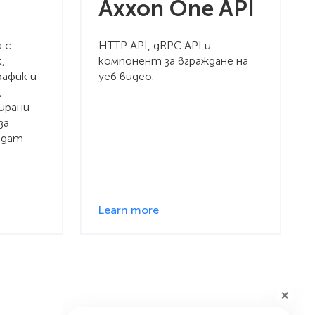
Axxon One API
 с
HTTP API, gRPC API и
,
компонент за вграждане на
рафик и
уеб видео.
,
ирани
за
ъдат
Learn more