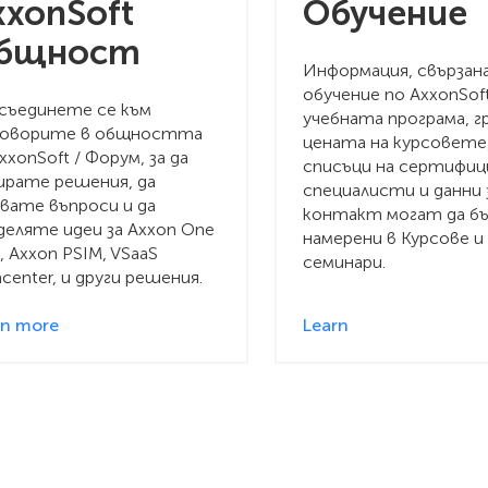
xxonSoft
Обучение
бщност
Информация, свързана
обучение по AxxonSoft
съединете се към
учебната програма, г
говорите в общността
цената на курсовете
xxonSoft / Форум, за да
списъци на сертифиц
ирате решения, да
специалисти и данни 
авате въпроси и да
контакт могат да б
деляте идеи за Axxon One
намерени в Курсове и
, Axxon PSIM, VSaaS
семинари.
center, и други решения.
rn more
Learn