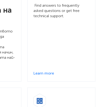
Find answers to frequently
 на
asked questions or get free
technical support.
ството
 да
та
 начин,
ата най-
Learn more