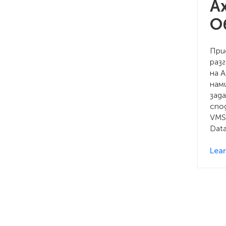
A
О
При
раз
на A
нам
зад
спо
VMS
Data
Lea