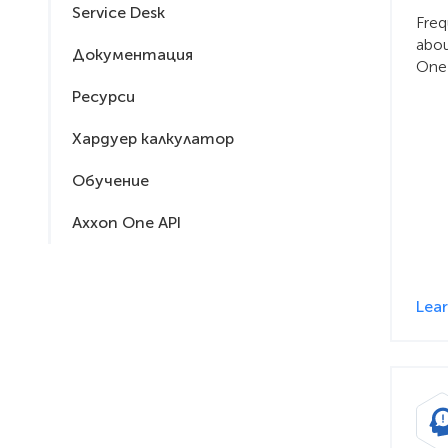
Service Desk
Freq
abo
Документация
One
Ресурси
Хардуер калкулатор
Обучение
Axxon One API
Lea