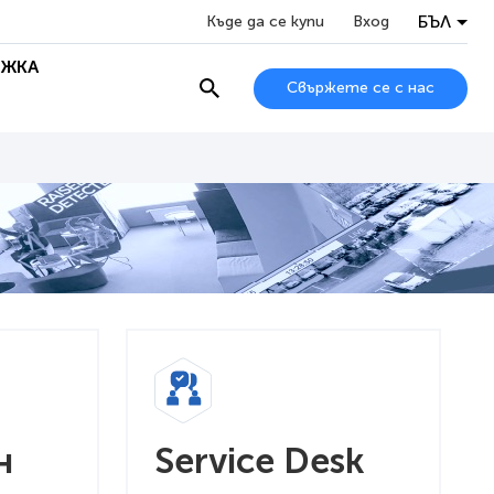
БЪЛ
Къде да се купи
Вход
ЖКА
Свържете се с нас
н
Service Desk