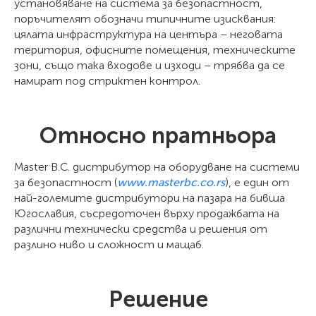
установяване на система за безопастност,
поръчителят обозначи типичните изисквания:
цялата инфраструктура на центъра – неговата
територия, офисните помещения, техническите
зони, също така входове и изходи – трябва да се
намират под стриктен контрол.
Относно пратньора
Master B.C. дистрибутор на оборудване на системи
за безопастност (
www.masterbc.co.rs
), е един от
най-големите дистрибутори на пазара на бивша
Югославия, съсредоточен върху продажбата на
различни технически средства и решения от
разлино ниво и сложност и мащаб.
Решение