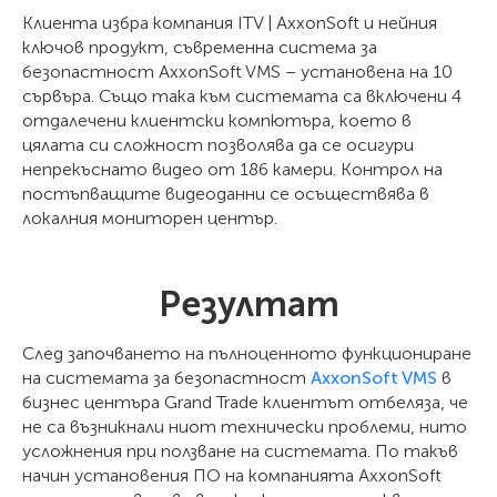
Клиента избра компания ITV | AxxonSoft и нейния
ключов продукт, съвременна система за
безопастност AxxonSoft VMS – установена на 10
сървъра. Също така към системата са включени 4
отдалечени клиентски компютъра, което в
цялата си сложност позволява да се осигури
непрекъснато видео от 186 камери. Контрол на
постъпващите видеоданни се осъществява в
локалния мониторен център.
Резултат
След започването на пълноценното функциониране
на системата за безопастност
AxxonSoft VMS
в
бизнес центъра Grand Trade клиентът отбеляза, че
не са възникнали ниот технически проблеми, нито
усложнения при ползване на системата. По такъв
начин установения ПО на компанията AxxonSoft