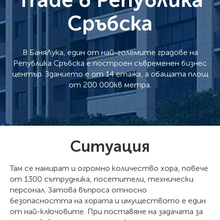
Trade в Република
Сръбска
В БаняЛука, един от най-големите градове на
Република Сръбска е построен съвременен бизнес
център. Зданието е от 14 етажа, а обащата площ
от 200 000кв метра.
Ситуация
Там се намират и огромно количество хора, повече
от 1300 сътрудника, посетители, технически
персонал. Затова въпроса относно
безопасността на хората и имуществото е един
от най-ключовите. При поставяне на задачата за