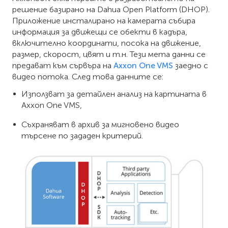
решение базирано на Dahua Open Platform (DHOP).
Приложение инсталирано на камерата събира
информация за движещи се обекти в кадъра,
включително координати, посока на движение,
размер, скорост, цвят и т.н. Тези мета данни се
предават към сървъра на
Axxon One VMS
заедно с
видео потока. След това данните се:
Използват за детайлен анализ на картината в
Axxon One VMS,
Съхраняват в архив за мигновено видео
търсене по зададен критерий.