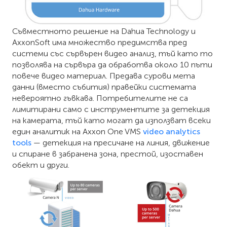
Съвместното решение на Dahua Technology и
AxxonSoft има множество предимства пред
системи със сървърен видео анализ, тъй като то
позволява на сървъра да обработва около 10 пъти
повече видео материал. Предава сурови мета
данни (вместо събития) правейки системата
невероятно гъвкава. Потребителите не са
лимитирани само с инструментите за детекция
на камерата, тъй като могат да използват всеки
един аналитик на Axxon One VMS
video analytics
tools
— детекция на пресичане на линия, движение
и спиране в забранена зона, престой, изоставен
обект и други.