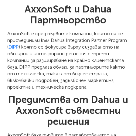
AxxonSoft и Dahua
Партньорство
AxxonSoft е сред първите компании, които са се
присъединили към Dahua Integration Partner Program
(
DIPP
) която се фокусира върху създаването на
обширни и интегрирани решения с трети
компании за разширяване на крайно клиентската
база. DIPP предлага облаги за партньорите както
от техническа, така и от бизнес страна,
включвайки подробен, задълбочен маркетинг,
проектна и техническа подкрепа.
Предимства от Dahua и
AxxonSoft съвместни
решения
AxxonSoft бяха първите в разработването на