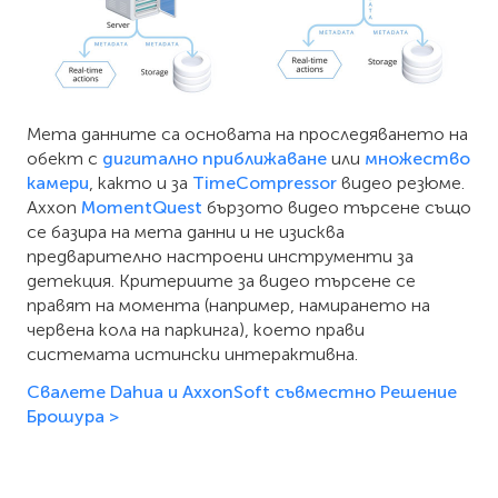
Мета данните са основата на проследяването на
обект с
дигитално приближаване
или
множество
камери
, както и за
TimeCompressor
видео резюме.
Axxon
MomentQuest
бързото видео търсене също
се базира на мета данни и не изисква
предварително настроени инструменти за
детекция. Критериите за видео търсене се
правят на момента (например, намирането на
червена кола на паркинга), което прави
системата истински интерактивна.
Свалете Dahua и AxxonSoft съвместно Решение
Брошура
>