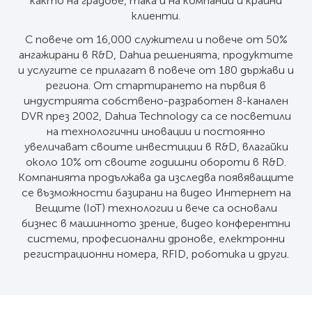
както на градове, така и на компании и крайни
клиенти.
С повече от 16,000 служители и повече от 50%
ангажирани в R&D, Dahua решенията, продуктите
и услугите се прилагат в повече от 180 държави и
региона. От стартирането на първия в
индустрията собствено-разработен 8-канален
DVR през 2002, Dahua Technology са се посветили
на технологични иновации и постоянно
увеличават своите инвестиции в R&D, влагайки
около 10% от своите годишни обороти в R&D.
Компанията продължава да изследва появяващите
се възможности базирани на видео Интернет на
Вещите (IoT) технологии и вече са основали
бизнес в машинното зрение, видео конферентни
системи, професионални дронове, електронни
регистрационни номера, RFID, роботика и други.