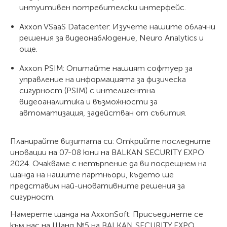
интуитивен потребителски интерфейс.
Axxon VSaaS Datacenter: Изучете нашите облачни
решения за видеонаблюдение, Neuro Analytics и
още.
Axxon PSIM: Опитайте нашият софтуер за
управление на информацията за физическа
сигурност (PSIM) с интелигентна
видеоаналитика и възможности за
автоматизация, задействан от събития.
Планирайте визитата си: Открийте последните
иновации на 07-08 юни на BALKAN SECURITY EXPO
2024. Очакваме с нетърпение да ви посрещнем на
щанда на нашите партньори, където ще
представим най-иновативните решения за
сигурност.
Намерете щанда на AxxonSoft: Присъединете се
към нас на Щанд №5 на BALKAN SECURITY EXPO