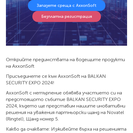
Запазете среща с AxxonSoft
Безплатна регистрация
Открийте предимствата на водещите продукти
на AxxonSoft
Присъединете се към AxxonSoft на BALKAN
SECURITY EXPO 2024!
AxxonSoft с нетърпение обявява участието си на
предстоящото събитие BALKAN SECURITY EXPO
2024, където ще представим нашите иновативни
решения на уважения партньорски щанд на Novatel
(Ringtel), Щанд номер 5.
Какво да очаквате: Изживейте върха на решенията