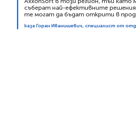
AxxonSoft в този регион, тъй като м
съберат най-ефективните решения з
те могат да бъдат открити в прод
каза Горан Иванишевич, специалист от отде