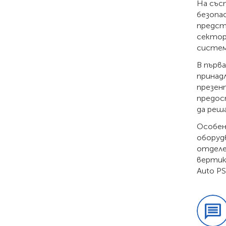
На със
безопа
предст
сектор
систем
В първ
принад
презен
предос
да реш
Особен
оборуд
отделе
вертик
Auto PS