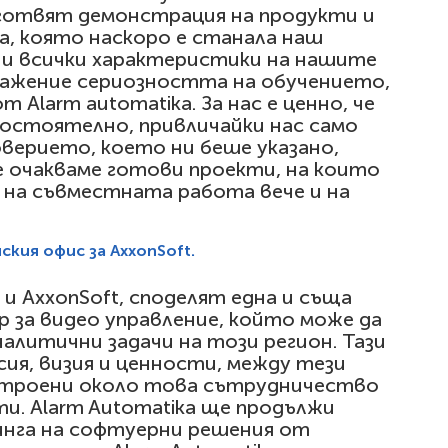
дготвят демонстрация на продукти и
, която наскоро е станала наш
тни всички характеристики на нашите
важение сериозността на обучението,
Alarm automatika. За нас е ценно, че
мостоятелно, привличайки нас само
оверието, което ни беше указано,
е очакваме готови проекти, на които
на съвместната работа вече и на
кия офис за AxxonSoft.
 и AxxonSoft, споделят една и съща
р за видео управление, който може да
налитични задачи на този регион. Тази
ия, визия и ценности, между тези
строени около това сътрудничество
и. Alarm Automatika ще продължи
инга на софтуерни решения от