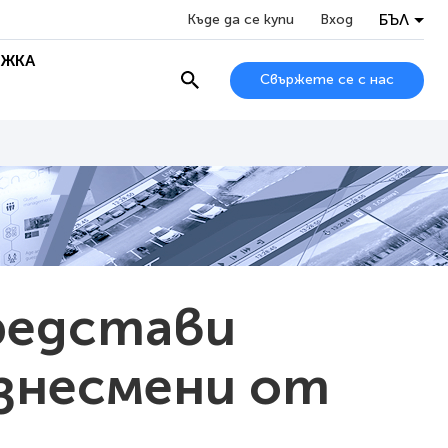
БЪЛ
Къде да се купи
Вход
ЖКА
Свържете се с нас
представи
изнесмени от