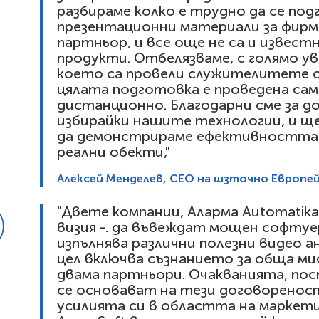
разбираме колко е трудно да се по
презентационни материали за фирма
партньор, и все още не са и извес
продукти. Отбелязваме, с голямо у
което са провели служителитете от 
цялата подготовка е проведена са
дистанционно. Благодарни сме за д
избирайки нашите технологии, и щ
да демонстрираме ефективността 
реални обекти,"
Алексей Менделев, CEO на шзточно Европейс
"Двете компании, Аларма Automatika
визия -. да въвеждат мощен софтуе
изпълнява различни полезни видео а
цел включва съзнанието за обща мис
двама партньори. Очакванията, по
се основават на тези договореност
усилията си в областта на маркет