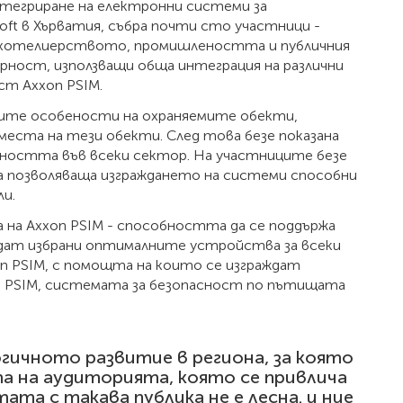
нтегриране на електронни системи за
oft в Хърватия, събра почти сто участници -
, хотелиерството, промишлеността и публичния
рност, използващи обща интеграция на различни
ст Axxon PSIM.
ните особености на охраняемите обекти,
места на тези обекти. След това безе показана
урността във всеки сектор. На участниците безе
 позволяваща изграждането на системи способни
ли.
 на Axxon PSIM - способността да се поддържа
ъдат избрани оптималните устройства за всеки
n PSIM, с помощта на които се изграждат
OS PSIM, системата за безопасност по пътищата
гичното развитие в региона, за която
та на аудиторията, която се привлича
ата с такава публика не е лесна. и ние