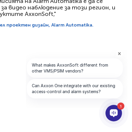
исията на Alarm Automatika е да се
а видео наблюдение за този регион, и
уктите AxxonSoft,"
л проектен дизайн, Alarm Automatika.
1