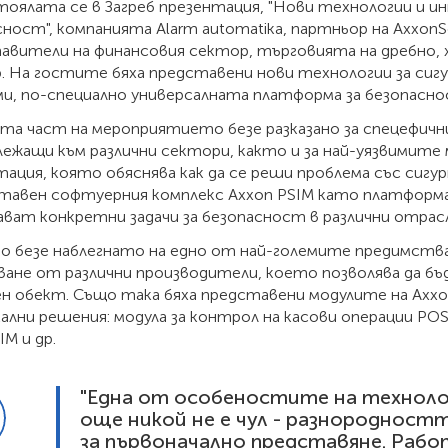
тоялата се в Загреб презентация, "Нови технологии и и
сност", компанията Alarm automatika, партньор на AxxonS
авители на финансовия сектор, търговията на дребно
. На гостите бяха представени нови технологии за сигу
и, по-специално универсалната платформа за безопасно
ата част на мероприятието безе разказано за спецефич
лежащи към различни сектори, както и за най-уязвимите 
тация, която обяснява как да се реши проблема със сиг
тавен софтуерния комплекс Axxon PSIM като платформа
ават конкретни задачи за безопасност в различни отрас
о безе наблегнато на едно от най-големите предимства
ване от различни производители, което позволява да б
н обект. Също така бяха представени модулите на Axxo
ални решения: модула за контрол на касови операции P
IM и др.
"Една от особеностите на техноло
още никой не е чул - разнородност
за първоначално представяне. Работ