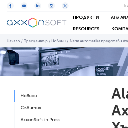
В
ПРОДУКТИ
AI & AN
RESOURCES
КОМПА
Начало
/
Пресцентър
/
Новини
/
Alarm automatika представи A
Al
Новини
Ax
Събития
AxxonSoft in Press
Х