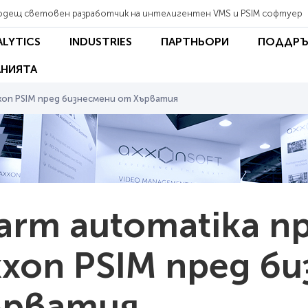
одещ световен разработчик на интелигентен VMS и PSIM софтуер
ALYTICS
INDUSTRIES
ПАРТНЬОРИ
ПОДДРЪ
НИЯТА
xxon PSIM пред бизнесмени от Хърватия
arm automatika 
xon PSIM пред б
ърватия