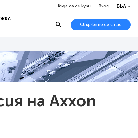
БЪЛ
Къде да се купи
Вход
ЖКА
Свържете се с нас
сия на Axxon