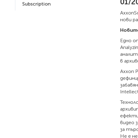
01/2
Subscription
AxxonSo
нови р
Новите
Едно от
Analyzi
аналит
в архив
Axxon 
дефинир
забавян
Intelle
Техноло
архиви
ефекти
видео з
за тър
Не е н