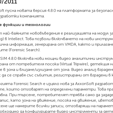
0/2011
ft пусна новата версия 4.8.0 на платформата за безопас
азработки компанията.
 функции и технологии
 най-важните нововъведения е реализацията на модул за 
ng) в Intellect. Това позволи включването на нови инстр
ична информация, генерирана от VMDA, както и прилага
ите (Forensic Search).
PSIM 4.8.0 включва нови мощни видео аналитични инструм
ана от потребителя посока (Virtual Tripwire), детекция н
е в зона и влизане/излизане от зона. Видео анализ вград
ct да се справя със събития, регистрирани от вградени в 
гията Forensic Search е изцяло нова за AxxonSoft разраб
те, които отговарят на определени параметри. Това пр
вна. При търсене, потребителят трябва само да зададе
апис, като зона на движение, посока на движение, цветов
сене ще намерите всички записи, отговарящи на парамет
еобходимо да конфигурирате видео инструменти за дете