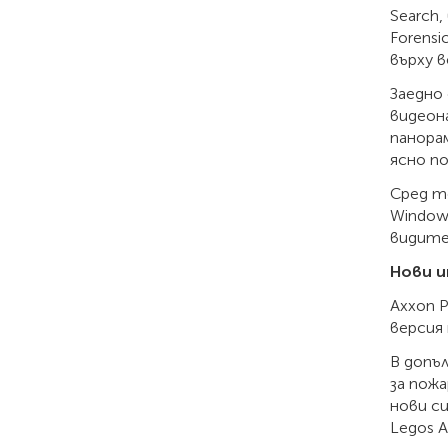
Search
Forens
върху 
Заедно
видеон
панора
ясно п
Сред т
Windows
видите
Нови 
Axxon P
версия 
В допъ
за пож
нови си
Legos 