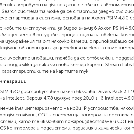
, всички атрибути на движещите се обекти автоматично 
ic Search системата може да се стартира заедно със сис
вече стартирана система, основана на Axxon PSIM 4.8.0 
 с новите инструменти за видео анализ в Axxon PSIM 4.8
аблюдението в по-удобен процес: сцена на обекта, коят
ма изображенията от няколко камери, с припокриващо се
оказване обширни зони за детекция на екрана на монитора
ехническите иновации, трябва да се отбележи и поддр
 и поддръжка за няколко нови кепчер карти : Stream Labs 
 характеристиките на картите тук.
интеграции
SIM 4.8.0 дистрибутивен пакет включва Drivers Pack 3.1.
на Intellect, версия 4.7.8 излязла през 2010 г., в Intellect 
лнение към интегрирането на нови IP устройства, няко
ароизвестяване, СОТ и системи за контрол на достъпа са
стеми, като те включват пожароизвестяване и СОТ на Pol
ACS контролера и подсистеми, радиация и химически кон