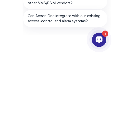
1
АРТНЬОРИ
КОМПАНИЯТА
слуги за партньори
About AxxonSoft
окация на Партньор
Свържете се с Нас
ecome a Partner
Чуждестранни Офиси
ехнологични партньори