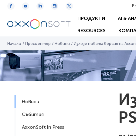
В
ПРОДУКТИ
AI & AN
RESOURCES
КОМПА
Начало
/
Пресцентър
/
Новини
/
Излезе новата версия на Axxon 
Из
Новини
PS
Събития
AxxonSoft in Press