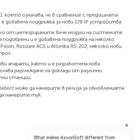
10, което означава, че в сравнение с предишната
4.8.0 е добавена поддръжка за нови 178 IP устройства.
лко от интегрираните вече модули на системите
 подобрени и е добавена поддръжка на няколко
on, Rosslare ACS и Altonika RS-202, няколко нови
трол.
сови апарати, както и е разработена нова
олява разглеждане на доклади от различни
отни станции.
ellect може да намерите в релиза за обновленията.
да намерите тук.