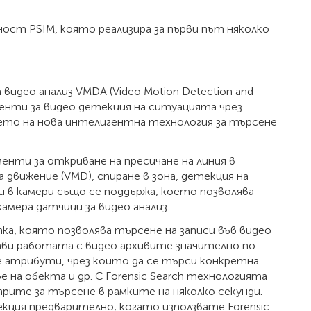
ност PSIM, която реализира за първи път няколко
видео анализ VMDA (Video Motion Detection and
ументи за видео детекция на ситуацията чрез
нето на нова интелигентна технология за търсене
енти за откриване на пресичане на линия в
а движение (VMD), спиране в зона, детекция на
ени в камери също се поддържа, което позволява
камера датчици за видео анализ.
отка, която позволява търсене на записи във видео
ави работата с видео архивите значително по-
 атрибути, чрез които да се търси конкретна
е на обекта и др. С Forensic Search технологията
рите за търсене в рамките на няколко секунди.
кция предварително; когато използвате Forensic