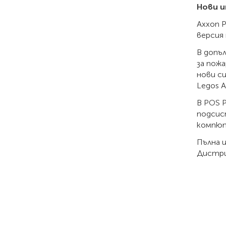
Нови 
Axxon P
версия 
В допъ
за пож
нови си
Legos 
В POS P
подсис
компют
Пълна и
Дистри