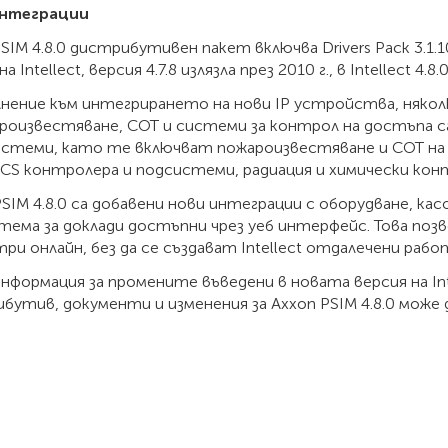
интеграции
SIM 4.8.0 дистрибутивен пакет включва Drivers Pack 3.1.
на Intellect, версия 4.7.8 излязла през 2010 г., в Intellect 
лнение към интегрирането на нови IP устройства, няко
ароизвестяване, СОТ и системи за контрол на достъпа са
стеми, като те включват пожароизвестяване и СОТ на Pol
ACS контролера и подсистеми, радиация и химически кон
SIM 4.8.0 са добавени нови интеграции с оборудване, ка
тема за доклади достъпни чрез уеб интерфейс. Това позв
ри онлайн, без да се създават Intellect отдалечени раб
нформация за промените въведени в новата версия на Int
бутив, документи и изменения за Axxon PSIM 4.8.0 може 