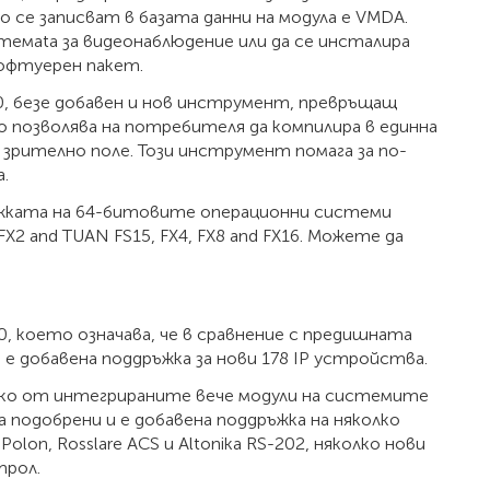
се записват в базата данни на модула е VMDA.
темаta за видеонаблюдение или да се инсталира
софтуерен пакет.
.0, безе добавен и нов инструмент, превръщащ
о позволява на потребителя да компилира в единна
 зрително поле. Този инструмент помага за по-
.
ъжката на 64-битовите операционни системи
FX2 and TUAN FS15, FX4, FX8 and FX16. Можете да
10, което означава, че в сравнение с предишната
4.8.0 е добавена поддръжка за нови 178 IP устройства.
лко от интегрираните вече модули на системите
 подобрени и е добавена поддръжка на няколко
on, Rosslare ACS и Altonika RS-202, няколко нови
трол.