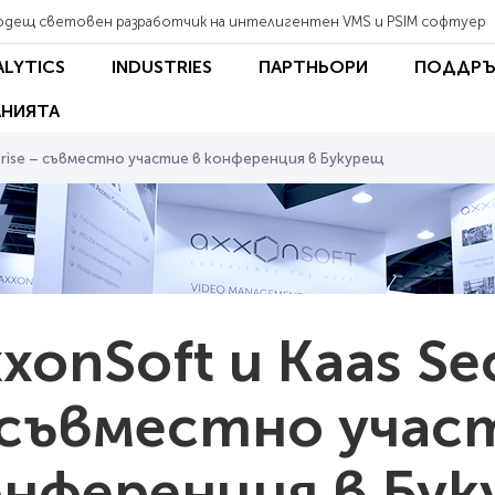
одещ световен разработчик на интелигентен VMS и PSIM софтуер
ALYTICS
INDUSTRIES
ПАРТНЬОРИ
ПОДДРЪ
НИЯТА
erprise – съвместно участие в конференция в Букурещ
xonSoft и Kaas Sec
 съвместно учас
онференция в Бу