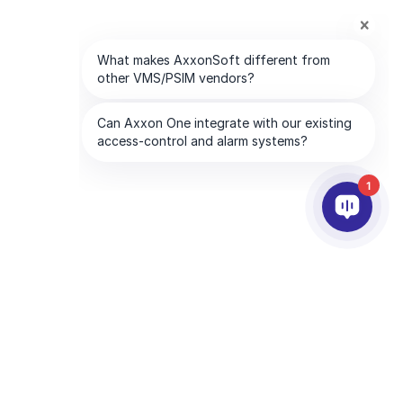
1
АРТНЬОРИ
КОМПАНИЯТА
слуги за партньори
About AxxonSoft
окация на Партньор
Свържете се с Нас
ecome a Partner
Чуждестранни Офиси