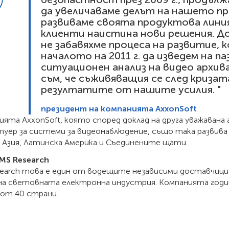
да увеличаваме делът на нашето пр
развиваме своята продуктова линия
клиенти наистина нови решения. Дор
не забавяхме процеса на развитие, к
началото на 2011 г. да изведем на п
ситуационен анализ на видео архив
съм, че съживяващия се след криза
резултатите от нашите усилия. "
президент на компанията AxxonSoft
ята AxxonSoft, която според доклад на друга уважавана аг
туер за системи за видеонаблюдение, също така развив
, Азия, Латинска Америка и Съединените щати.
IMS Research
search това е един от водещите независими доставчици 
 на световната електронна индустрия. Компанията годи
 от 40 страни.