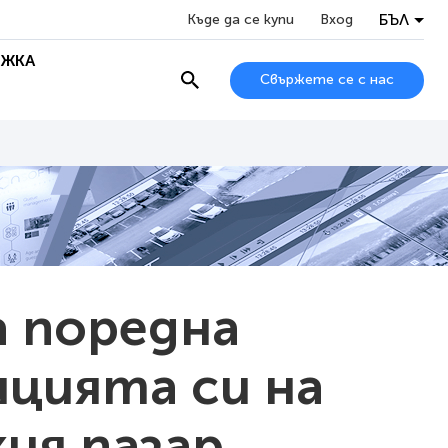
БЪЛ
Къде да се купи
Вход
ЖКА
Свържете се с нас
а поредна
ицията си на
ия пазар