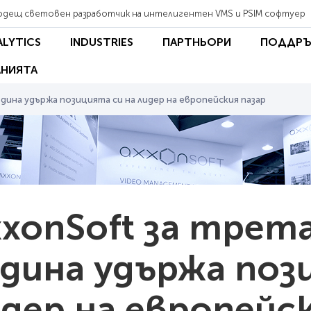
одещ световен разработчик на интелигентен VMS и PSIM софтуер
ALYTICS
INDUSTRIES
ПАРТНЬОРИ
ПОДДРЪ
НИЯТА
одина удържа позицията си на лидер на европейския пазар
xonSoft за трет
дина удържа поз
дер на европейск