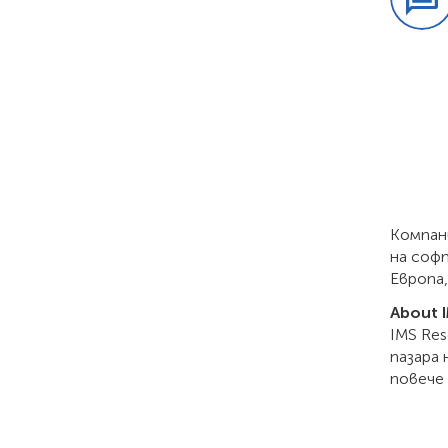
Компани
на соф
Европа
About 
IMS Re
пазара
повече