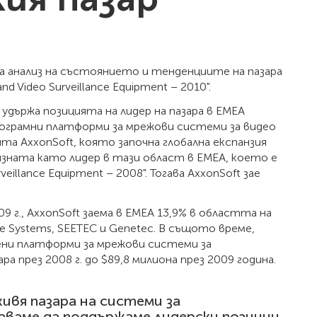
 за анализ на състоянието и тенденциите на пазара
nd Video Surveillance Equipment – 2010".
удържа позицията на лидер на пазара в EMEA
рограмни платформи за мрежови системи за видео
та AxxonSoft, която започна глобална експанзия
ризната като лидер в тази област в ЕМЕА, което е
eillance Equipment – 2008". Тогава AxxonSoft зае
 г., AxxonSoft заема в ЕМЕА 13,9% в областта на
ne Systems, SEETEC и Genetec. В същото време,
ени платформи за мрежови системи за
 през 2008 г. до $89,8 милиона през 2009 година.
вя пазара на системи за
аваме да поддържаме лидерски позиции,