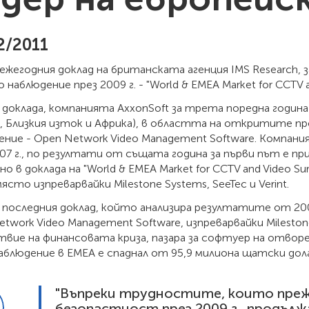
2/2011
 ежегодния доклад на британската агенция IMS Research,
о наблюдение през 2009 г. - "World & EMEA Market for CCTV a
доклада, компанията AxxonSoft за трета поредна година 
а, Близкия изток и Африка), в областта на откритите п
ние - Open Network Video Management Software. Компания
007 г., по резултати от същата година за първи път е п
о в доклада на "World & EMEA Market for CCTV and Video Surv
ясто изпреварвайки Milestone Systems, SeeTec и Verint.
 последния доклад, който анализира резултатите от 2009
twork Video Management Software, изпреварвайки Milesto
твие на финансовата криза, пазара за софтуер на отвор
блюдение в EMEA е спаднал от 95,9 милиона щатски долара
"Въпреки трудностите, които прежи
безопастност през 2009 г., продълж