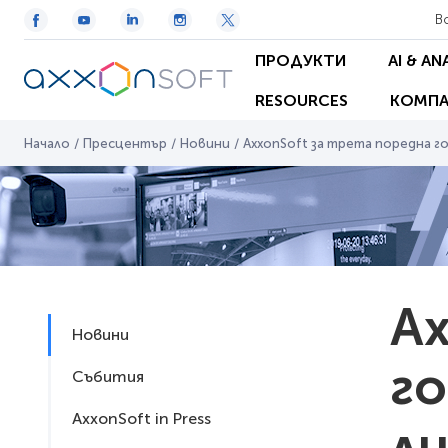
В
ПРОДУКТИ
AI & AN
RESOURCES
КОМПА
Начало
/
Пресцентър
/
Новини
/
AxxonSoft за трета поредна г
Ax
Новини
го
Събития
AxxonSoft in Press
ли