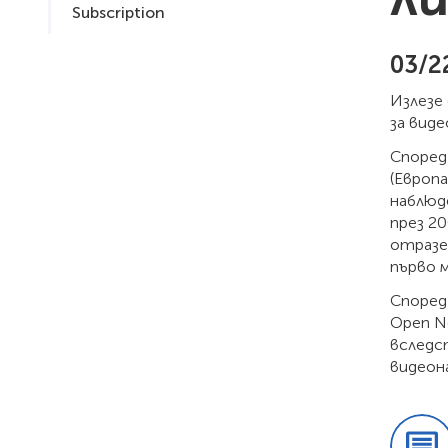
Subscription
03/2
Излезе
за виде
Според 
(Европ
наблюде
през 2
отразен
първо м
Според
Open Ne
вследс
видеона