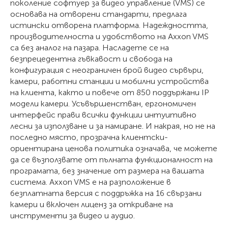
поколение софтуер за видео управление (VMS) се
основава на отворени стандарти, предлага
истински отворена платформа. Надеждността,
производителноста и удобството на Axxon VMS
са без аналог на пазара. Насладете се на
безпрецедентна гъвкавост и свобода на
конфигурация с неограничен брой видео сървъри,
камери, работни станции и мобилни устройства
на клиента, както и повече от 850 поддържани IP
модели камери. Усъвършенстван, ергономичен
интерфейс прави всички функции интуитивно
лесни за използване и за намиране. И накрая, но не на
последно място, прозрачна клиентски-
ориентирана ценова политика означава, че можете
да се възползвате от пълната функционалност на
програмата, без значение от размера на вашата
система. Axxon VMS е на разположение в
безплатната версия с поддръжка на 16 свързани
камери и включен лиценз за откриване на
инструменти за видео и аудио.