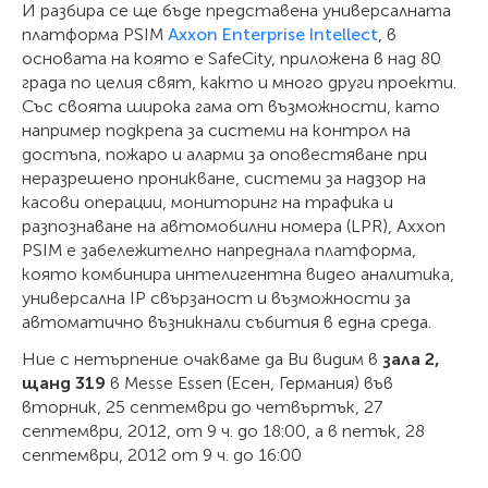
И разбира се ще бъде представена универсалната
платформа PSIM
Axxon Enterprise Intellect
, в
основата на която е SafeCity, приложена в над 80
града по целия свят, както и много други проекти.
Със своята широка гама от възможности, като
например подкрепа за системи на контрол на
достъпа, пожаро и аларми за оповестяване при
неразрешено проникване, системи за надзор на
касови операции, мониторинг на трафика и
разпознаване на автомобилни номера (LPR), Axxon
PSIM е забележително напреднала платформа,
която комбинира интелигентна видео аналитика,
универсална IP свързаност и възможности за
автоматично възникнали събития в една среда.
Ние с нетърпение очакваме да Ви видим в
зала 2,
щанд 319
в Messe Essen (Есен, Германия) във
вторник, 25 септември до четвъртък, 27
септември, 2012, от 9 ч. до 18:00, а в петък, 28
септември, 2012 от 9 ч. до 16:00