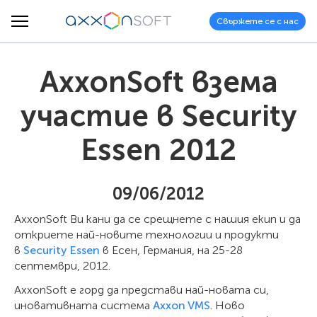
Свържете се с нас
AxxonSoft взема
участие в Security
Essen 2012
09/06/2012
AxxonSoft Ви кани да се срещнете с нашия екип и да
откриете най-новите технологии и продукти
в
Security Essen
в Есен, Германия, на 25-28
септември, 2012.
AxxonSoft е горд да представи най-новата си,
иновативната система
Axxon VMS
. Ново