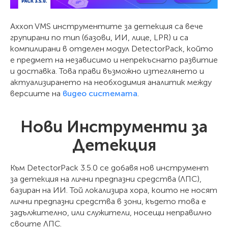
Axxon VMS инструментите за детекция са вече
групирани по тип (базови, ИИ, лице, LPR) и са
компилирани в отделен модул DetectorPack, който
е предмет на независимо и непрекъснато развитие
и доставка. Това прави възможно изтеглянето и
актуализирането на необходимия аналитик между
версиите на
видео системата
.
Нови Инструменти за
Детекция
Към DetectorPack 3.5.0 се добавя нов инструмент
за детекция на лични предпазни средства (ЛПС),
базиран на ИИ. Той локализира хора, които не носят
лични предпазни средства в зони, където това е
задължително, или служители, носещи неправилно
своите ЛПС.