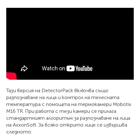
Тази версия на DetectorPack включва също
разпознаване на лица и контрол на телесната
температура с помощта на термокамери Mobotix
M16 TR. При работа с тези камери се прилага
стандартният алгоритъм за разпознаване на лица
на AxxonSoft. За всяко открито лице се извършва
следното: