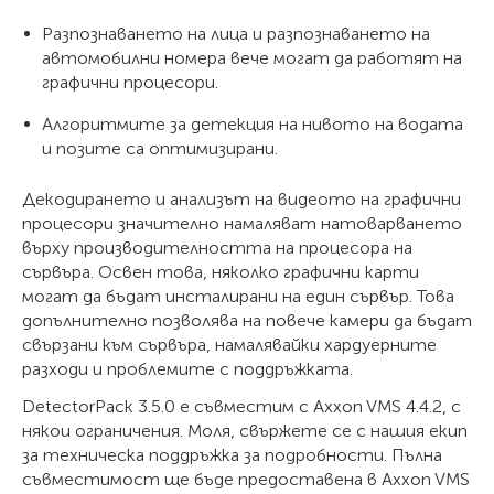
Разпознаването на лица и разпознаването на
автомобилни номера вече могат да работят на
графични процесори.
Алгоритмите за детекция на нивото на водата
и позите са оптимизирани.
Декодирането и анализът на видеото на графични
процесори значително намаляват натоварването
върху производителността на процесора на
сървъра. Освен това, няколко графични карти
могат да бъдат инсталирани на един сървър. Това
допълнително позволява на повече камери да бъдат
свързани към сървъра, намалявайки хардуерните
разходи и проблемите с поддръжката.
DetectorPack 3.5.0 е съвместим с Axxon VMS 4.4.2, с
някои ограничения. Моля, свържете се с нашия екип
за техническа поддръжка за подробности. Пълна
съвместимост ще бъде предоставена в Axxon VMS