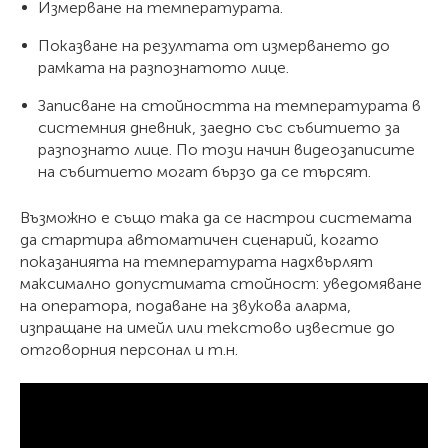
Измерване на температурата.
Показване на резултата от измерването до
рамката на разпознатото лице.
Записване на стойността на температурата в
системния дневник, заедно със събитието за
разпознато лице. По този начин видеозаписите
на събитието могат бързо да се търсят.
Възможно е също така да се настрои системата
да стартира автоматичен сценарий, когато
показанията на температурата надхвърлят
максимално допустимата стойност: уведомяване
на оператора, подаване на звукова аларма,
изпращане на имейл или текстово известие до
отговорния персонал и т.н.