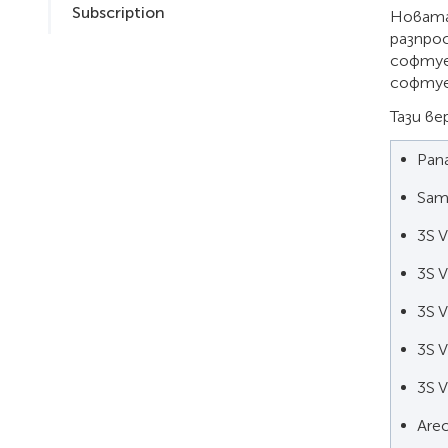
Subscription
Новата 
разпрос
софтуер
софтуе
Тази ве
Pan
Sam
3S V
3S V
3S V
3S 
3S 
Are