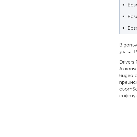
Bos
Bos
Bos
В допъл
знака, 
Driver
Axxonso
видео с
преинс
съотве
софтуе