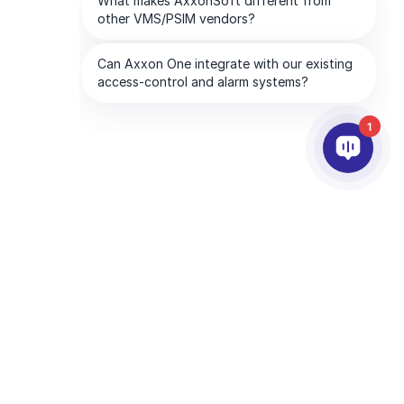
1
АРТНЬОРИ
КОМПАНИЯТА
слуги за партньори
About AxxonSoft
окация на Партньор
Свържете се с Нас
ecome a Partner
Чуждестранни Офиси
ехнологични партньори