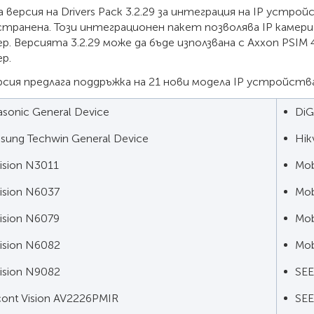
версия на Drivers Pack 3.2.29 за интеграция на IP устро
транена. Този интеграционен пакет позволява IP камери и
. Версията 3.2.29 може да бъде използвана с Axxon PSIM 4
р.
рсия предлага поддръжка на 21 нови модела IP устройства
asonic General Device
DiG
sung Techwin General Device
Hik
ision N3011
Mob
ision N6037
Mob
ision N6079
Mob
Vision N6082
Mob
Vision N9082
SEE
cont Vision AV2226PMIR
SEE