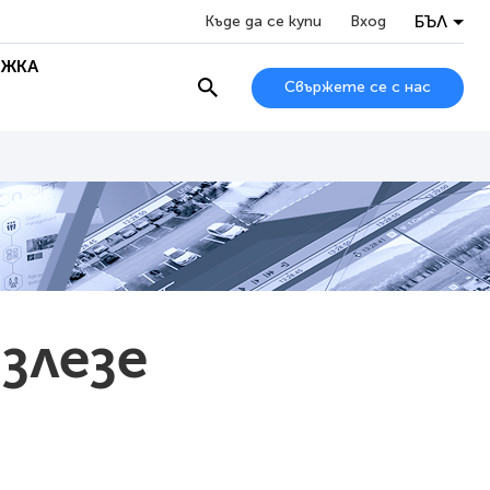
БЪЛ
Къде да се купи
Вход
ЖКА
Свържете се с нас
излезе