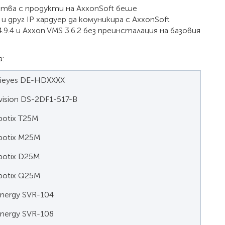
йства с продукти на AxxonSoft беше
 друг IP хардуер да комуникира с AxxonSoft
.9.4 и Axxon VMS 3.6.2 без преинсталация на базовия
:
ieyes DE-HDXXXX
vision DS-2DF1-517-B
otix T25M
otix M25M
otix D25M
otix Q25M
nergy SVR-104
nergy SVR-108