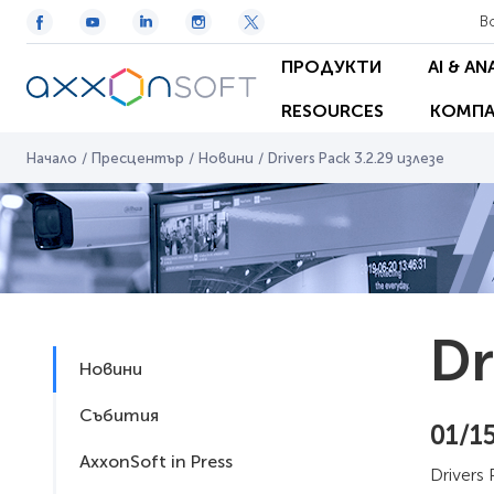
В
ПРОДУКТИ
AI & AN
RESOURCES
КОМПА
Начало
/
Пресцентър
/
Новини
/
Drivers Pack 3.2.29 излезе
Dr
Новини
Събития
01/1
AxxonSoft in Press
Drivers