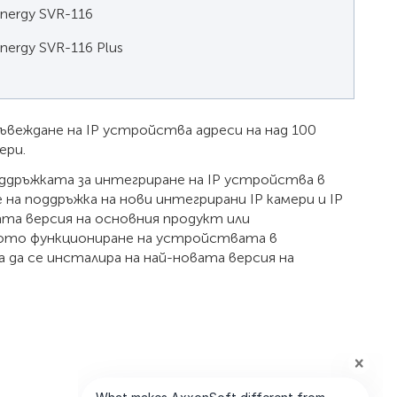
nergy SVR-116
nergy SVR-116 Plus
въвеждане на IP устройства адреси на над 100
ери.
оддръжката за интегриране на IP устройства в
 на поддръжка на нови интегрирани IP камери и IP
щата версия на основния продукт или
лното функциониране на устройствата в
 да се инсталира на най-новата версия на