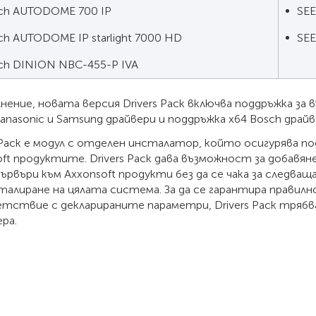
ch AUTODOME 700 IP
SEE
ch AUTODOME IP starlight 7000 HD
SEE
ch DINION NBC-455-P IVA
нение, новата версия Drivers Pack включва поддръжка за 
Panasonic и Samsung драйвери и поддръжка x64 Bosch драйв
s Pack е модул с отделен инсталатор, който осигурява п
ft продуктите. Drivers Pack дава възможност за добавяне
ървъри към Axxonsoft продукти без да се чака за следва
талиране на цялата система. За да се гарантира прави
тствие с декларираните параметри, Drivers Pack трябва
ра.