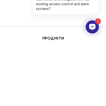
1
ПРОДУКТИ
AI & ANALYTICS
ИНТЕГРИРАНЕ
ПОДДРЪЖКА
ПАРТНЬОРИ
КОМПАНИЯТА
This site is protected by
Авторски права
reCAPTCHA and the
(Copyright) © 2026 AxxonSoft.
Google
Privacy Policy
Всички права запазени.
and
Terms of Service